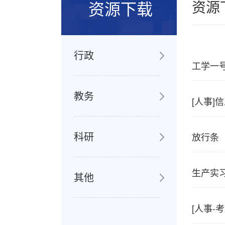
资源下载
资源
行政
工学一
教务
[人事
科研
放行条
生产实
其他
[人事-